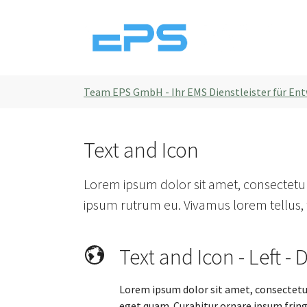
Skip to main navigation
Skip to main content
Skip to page footer
En
You are here:
Team EPS GmbH - Ihr EMS Dienstleister für En
Text and Icon
Lorem ipsum dolor sit amet, consectetur 
ipsum rutrum eu. Vivamus lorem tellus, f
Text and Icon - Left - 
Lorem ipsum dolor sit amet, consectetur 
eget quam. Curabitur ornare ipsum frin