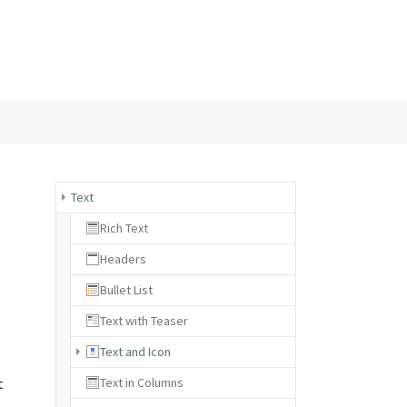
kt
info@team-eps.de
+49 2309 54494-0
or "Produkte"
Text
Rich Text
Headers
Bullet List
Text with Teaser
(current)
Text and Icon
t
Text in Columns