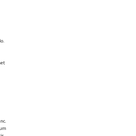
o.
met
nc.
sum
is