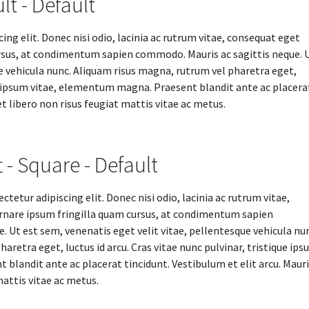
lt - Default
ng elit. Donec nisi odio, lacinia ac rutrum vitae, consequat eget
rsus, at condimentum sapien commodo. Mauris ac sagittis neque. 
ue vehicula nunc. Aliquam risus magna, rutrum vel pharetra eget,
que ipsum vitae, elementum magna. Praesent blandit ante ac placera
et libero non risus feugiat mattis vitae ac metus.
t - Square - Default
tetur adipiscing elit. Donec nisi odio, lacinia ac rutrum vitae,
rnare ipsum fringilla quam cursus, at condimentum sapien
 Ut est sem, venenatis eget velit vitae, pellentesque vehicula nun
aretra eget, luctus id arcu. Cras vitae nunc pulvinar, tristique ip
blandit ante ac placerat tincidunt. Vestibulum et elit arcu. Mauri
mattis vitae ac metus.