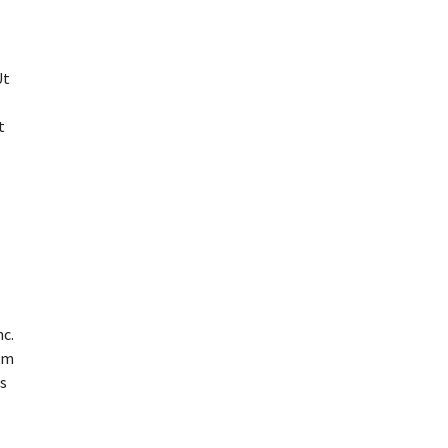
Ut
t
c.
sum
s