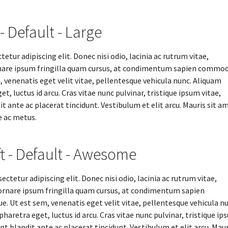
 - Default - Large
tur adipiscing elit. Donec nisi odio, lacinia ac rutrum vitae,
nare ipsum fringilla quam cursus, at condimentum sapien commod
, venenatis eget velit vitae, pellentesque vehicula nunc. Aliquam
t, luctus id arcu. Cras vitae nunc pulvinar, tristique ipsum vitae,
ante ac placerat tincidunt. Vestibulum et elit arcu. Mauris sit a
e ac metus.
ft - Default - Awesome
ctetur adipiscing elit. Donec nisi odio, lacinia ac rutrum vitae,
ornare ipsum fringilla quam cursus, at condimentum sapien
. Ut est sem, venenatis eget velit vitae, pellentesque vehicula nu
haretra eget, luctus id arcu. Cras vitae nunc pulvinar, tristique ip
 blandit ante ac placerat tincidunt. Vestibulum et elit arcu. Maur