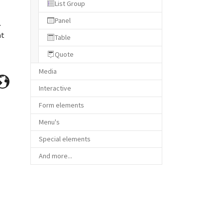
List Group
Panel
.
at
Table
Quote
Media
Interactive
Form elements
Menu's
Special elements
And more...