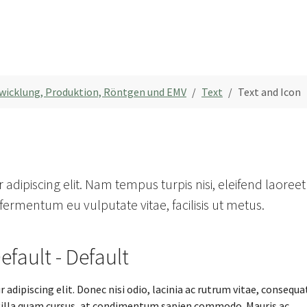
twicklung
Produktion
EMV
Röntgen
Produkte
Konta
Submenu f
twicklung, Produktion, Röntgen und EMV
Text
Text and Icon
adipiscing elit. Nam tempus turpis nisi, eleifend laoreet
ermentum eu vulputate vitae, facilisis ut metus.
Default - Default
adipiscing elit. Donec nisi odio, lacinia ac rutrum vitae, consequa
gilla quam cursus, at condimentum sapien commodo. Mauris ac